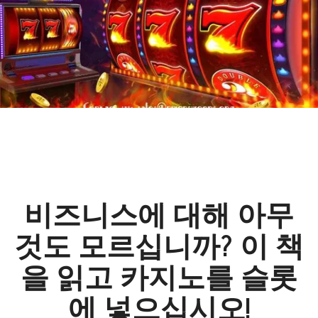
비즈니스에 대해 아무
것도 모르십니까? 이 책
을 읽고 카지노를 슬롯
에 넣으십시오!