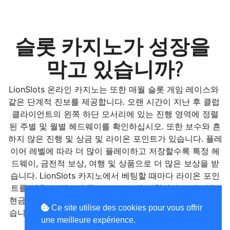
슬롯 카지노가 성장을 
막고 있습니까?
LionSlots 온라인 카지노는 또한 매월 슬롯 게임 레이스와 
같은 단계적 진보를 제공합니다. 오랜 시간이 지난 후 클럽 
클라이언트의 왼쪽 하단 모서리에 있는 진행 영역에 정렬
된 주별 및 월별 헤드웨이를 확인하십시오. 또한 보수와 흔
하지 않은 진행 및 상금 및 라이온 포인트가 있습니다. 플레
이어 레벨에 따라 더 많이 플레이하고 저장할수록 특정 헤
드웨이, 금전적 보상, 여행 및 상품으로 더 많은 보상을 받
습니다. LionSlots 카지노에서 베팅할 때마다 라이온 포인
트를 얻을 수 있으며 무료 contort와 마찬가지로 더 많은 
현금 보상으로 교환할 수 있는 라이온 포인트를 얻을 수 있
Ce site utilise des cookies pour vous offrir
습니다! 이것은 VIP 대우를 구축합니다. 예를 들어, 클럽이 
une meilleure expérience.
헌신 프로젝트를 제공할 때 확실히 좋습니다.