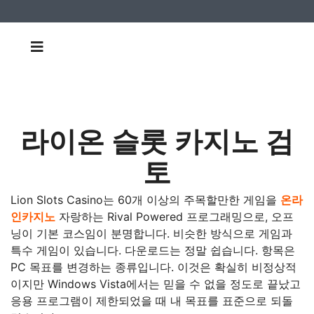
라이온 슬롯 카지노 검
토
Lion Slots Casino는 60개 이상의 주목할만한 게임을 
온라
인카지노
 자랑하는 Rival Powered 프로그래밍으로, 오프
닝이 기본 코스임이 분명합니다. 비슷한 방식으로 게임과 
특수 게임이 있습니다. 다운로드는 정말 쉽습니다. 항목은 
PC 목표를 변경하는 종류입니다. 이것은 확실히 비정상적
이지만 Windows Vista에서는 믿을 수 없을 정도로 끝났고 
응용 프로그램이 제한되었을 때 내 목표를 표준으로 되돌