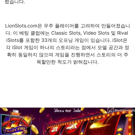
렸습니다.
LionSlots.com은 우주 플레이어를 고려하여 만들어졌습니
다. 이 베팅 클럽에는 Classic Slots, Video Slots 및 Rival 
iSlots를 포함한 33개의 오프닝 게임이 있습니다. iSlot은 
각 iSlot 게임이 하나의 스토리라는 점에서 모델 공간과 정
확히 동일하지 않으며 게임을 진행하면서 스토리의 더 주
목할만한 척도가 밝혀집니다.